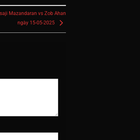
ssaji Mazandaran vs Zob Ahan
ngày 15-05-2025