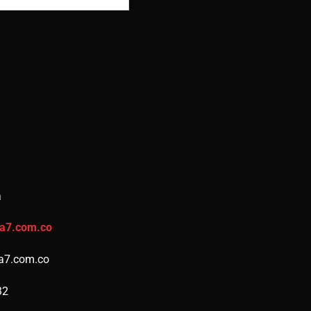
á
da7.com.co
a7.com.co
32